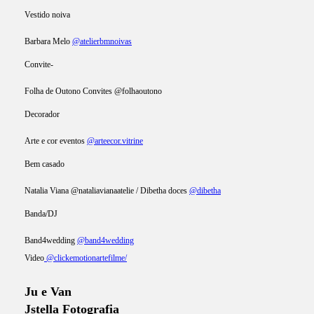
Vestido noiva
Barbara Melo
@atelierbmnoivas
Convite-
Folha de Outono Convites @folhaoutono
Decorador
Arte e cor eventos
@arteecor.vitrine
Bem casado
Natalia Viana @nataliavianaatelie / Dibetha doces
@dibetha
Banda/DJ
Band4wedding
@band4wedding
Video
@clickemotionartefilme/
Ju e Van
Jstella Fotografia