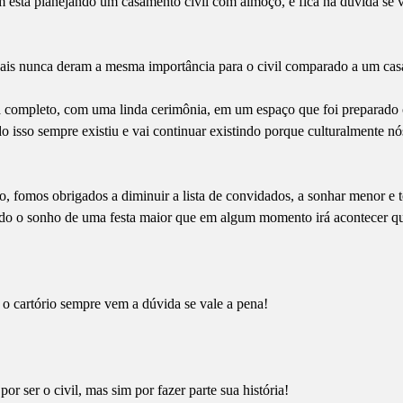
está planejando um casamento civil com almoço, e fica na dúvida se v
asais nunca deram a mesma importância para o civil comparado a um ca
completo, com uma linda cerimônia, em um espaço que foi preparado 
do isso sempre existiu e vai continuar existindo porque culturalmente nó
 fomos obrigados a diminuir a lista de convidados, a sonhar menor e t
ndo o sonho de uma festa maior que em algum momento irá acontecer qu
o cartório sempre vem a dúvida se vale a pena!
r ser o civil, mas sim por fazer parte sua história!