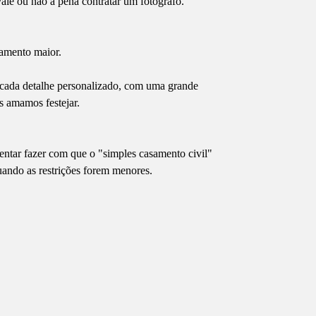
ale ou não a pena contratar um fotógrafo.
samento maior.
cada detalhe personalizado, com uma grande
s amamos festejar.
entar fazer com que o "simples casamento civil"
ando as restrições forem menores.