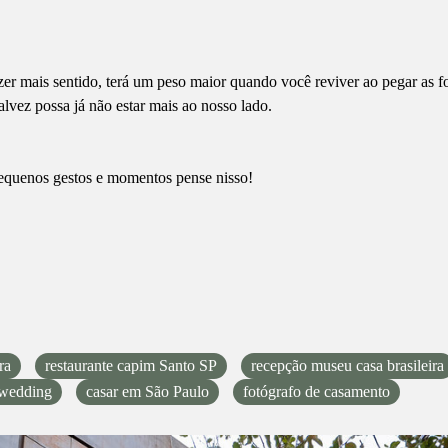
zer mais sentido, terá um peso maior quando você reviver ao pegar as fot
lvez possa já não estar mais ao nosso lado.
pequenos gestos e momentos pense nisso!
ra
restaurante capim Santo SP
recepção museu casa brasileira
wedding
casar em São Paulo
fotógrafo de casamento