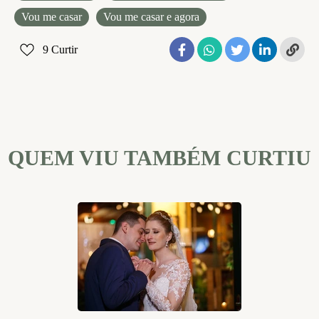
Vou me casar
Vou me casar e agora
9
Curtir
QUEM VIU TAMBÉM CURTIU