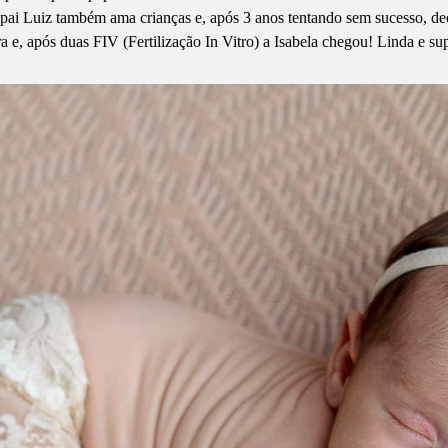
i Luiz também ama crianças e, após 3 anos tentando sem sucesso, dec
 e, após duas FIV (Fertilização In Vitro) a Isabela chegou! Linda e su