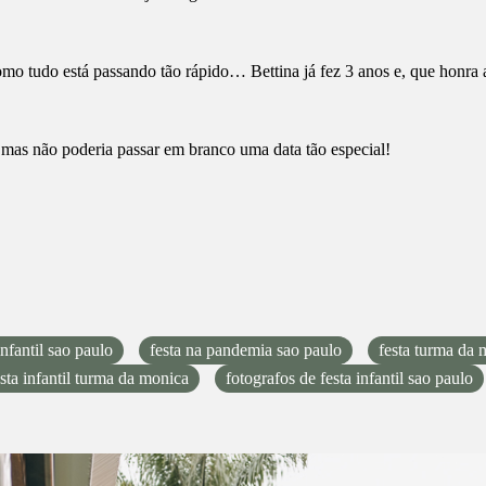
mo tudo está passando tão rápido… Bettina já fez 3 anos e, que honra a 
, mas não poderia passar em branco uma data tão especial!
infantil sao paulo
festa na pandemia sao paulo
festa turma da 
esta infantil turma da monica
fotografos de festa infantil sao paulo