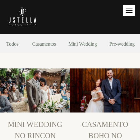
Todos
Casamentos
Mini Wedding
Pre-wedding
MINI WEDDING
CASAMENTO
NO RINCON
BOHO NO