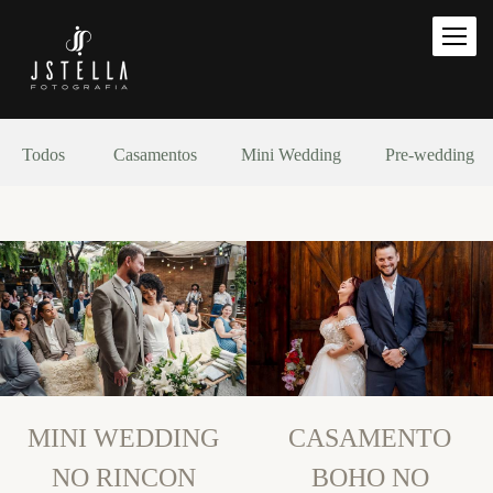
Todos
Casamentos
Mini Wedding
Pre-wedding
MINI WEDDING
CASAMENTO
NO RINCON
BOHO NO