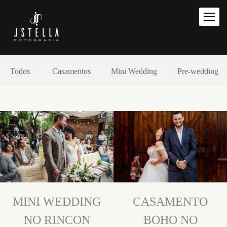
Todos
Casamentos
Mini Wedding
Pre-wedding
MINI WEDDING
CASAMENTO
NO RINCON
BOHO NO